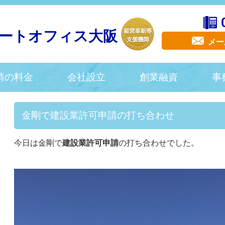
ートオフィス大阪
メー
請の料金
会社設立
創業融資
事
金剛で建設業許可申請の打ち合わせ
今日は金剛で
建設業許可申請
の打ち合わせでした。